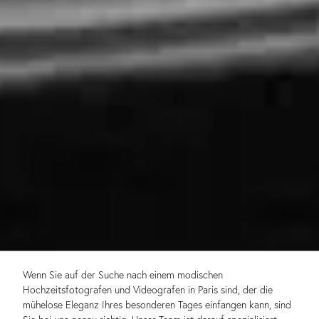
Wenn Sie auf der Suche nach einem modischen
Hochzeitsfotografen und Videografen in Paris sind, der die
mühelose Eleganz Ihres besonderen Tages einfangen kann, sind