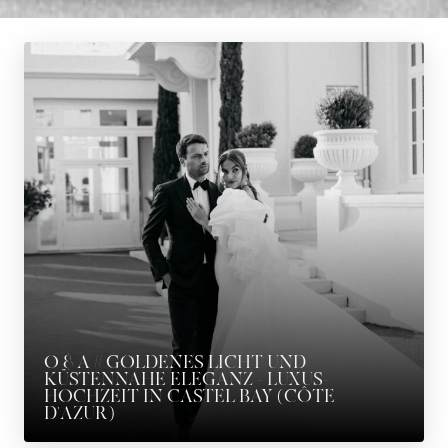
O & A // GOLDENES LICHT UND
KÜSTENNAHE ELEGANZ - LUXUS-
HOCHZEIT IN CASTEL BAY (CÔTE
D'AZUR)